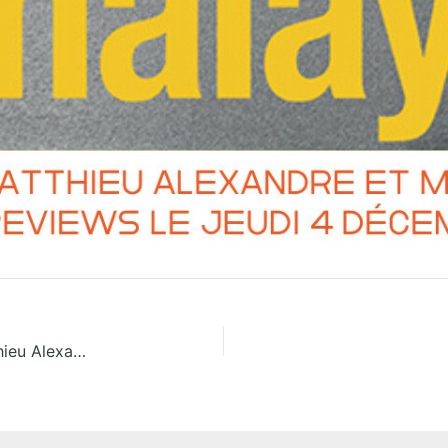
Rencontre : « Tsunami en Himalaya ! » avec Matthieu Alexandre et Marjolaine Edouard