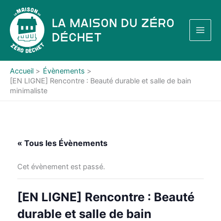
Aller
au
La Maison du Zéro
contenu
Déchet
Accueil
Évènements
[EN LIGNE] Rencontre : Beauté durable et salle de bain
minimaliste
« Tous les Évènements
Cet évènement est passé.
[EN LIGNE] Rencontre : Beauté
durable et salle de bain