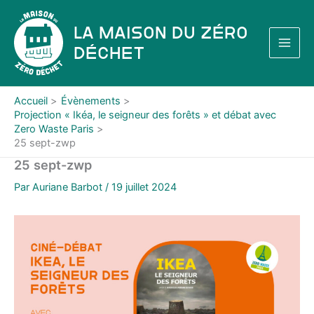
Aller
au
La Maison du Zéro
contenu
Déchet
Accueil
Évènements
Projection « Ikéa, le seigneur des forêts » et débat avec
Zero Waste Paris
25 sept-zwp
25 sept-zwp
Par
Auriane Barbot
/
19 juillet 2024