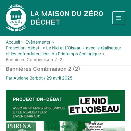
Aller
au
La Maison du Zéro
contenu
Déchet
Accueil
Évènements
Projection-débat : « Le Nid et L’Oiseau » avec le réalisateur
et les cofondateur·ices du Printemps écologique
Bannières Combinaison 2 (2)
Bannières Combinaison 2 (2)
Par
Auriane Barbot
/
29 avril 2025