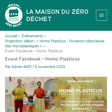
Aller
au
La Maison du Zéro
contenu
Déchet
Accueil
Évènements
Projection-débat : « Homo Plasticus : l’invasion silencieuse
des microplastiques »
Event Facebook – Homo Plasticus
Event Facebook – Homo Plasticus
Par
Admin MZD
/
5 novembre 2025