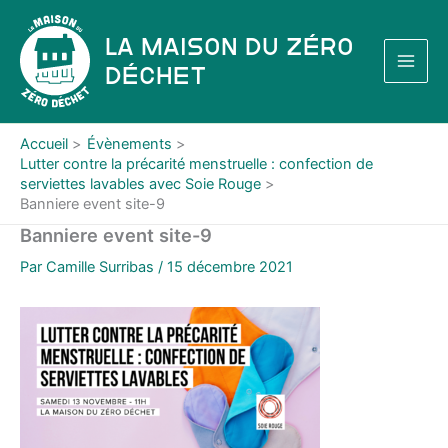
Aller
au
La Maison du Zéro
contenu
Déchet
Accueil
Évènements
Lutter contre la précarité menstruelle : confection de
serviettes lavables avec Soie Rouge
Banniere event site-9
Banniere event site-9
Par
Camille Surribas
/
15 décembre 2021