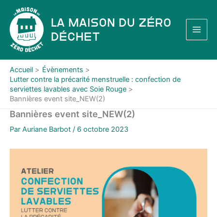
Aller
au
La Maison du Zéro
contenu
Déchet
Accueil
Évènements
Lutter contre la précarité menstruelle : confection de
serviettes lavables avec Soie Rouge
Bannières event site_NEW(2)
Bannières event site_NEW(2)
Par
Auriane Barbot
/
6 octobre 2023