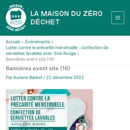
Aller
au
La Maison du Zéro
contenu
Déchet
Accueil
Évènements
Lutter contre la précarité menstruelle : confection de
serviettes lavables avec Soie Rouge
Bannières event site (16)
Bannières event site (16)
Par
Auriane Barbot
/
22 décembre 2022