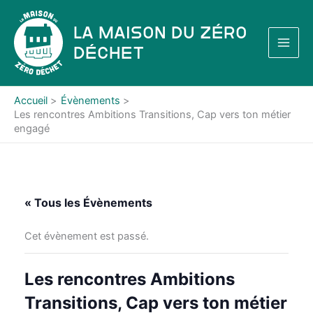
Aller
au
La Maison du Zéro
contenu
Déchet
Accueil
Évènements
Les rencontres Ambitions Transitions, Cap vers ton métier
engagé
« Tous les Évènements
Cet évènement est passé.
Les rencontres Ambitions
Transitions, Cap vers ton métier