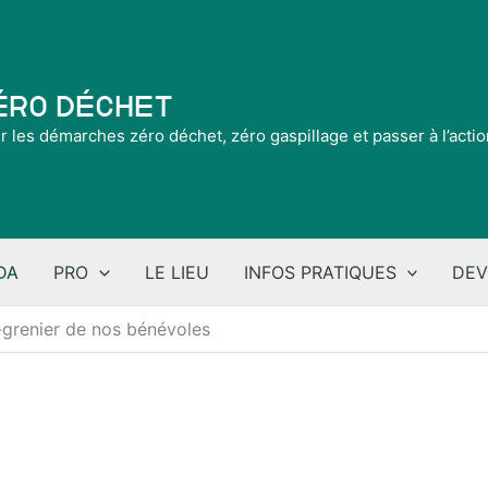
Zéro Déchet
ir les démarches zéro déchet, zéro gaspillage et passer à l’acti
DA
PRO
LE LIEU
INFOS PRATIQUES
DEV
-grenier de nos bénévoles