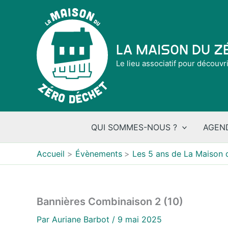
Aller
au
contenu
La Maison du 
Le lieu associatif pour découvr
QUI SOMMES-NOUS ?
AGEN
Accueil
Évènements
Les 5 ans de La Maison 
Bannières Combinaison 2 (10)
Par
Auriane Barbot
/
9 mai 2025