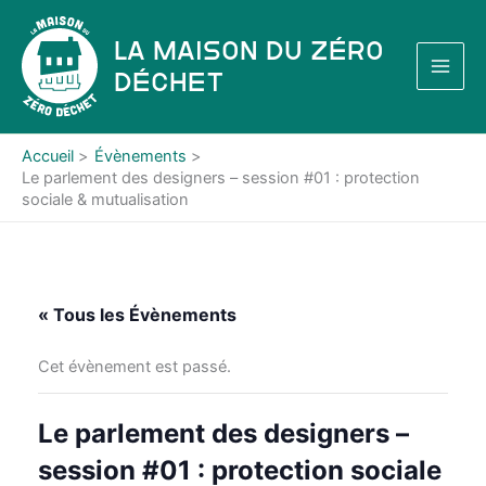
Aller
au
La Maison du Zéro
contenu
Déchet
Accueil
Évènements
Le parlement des designers – session #01 : protection
sociale & mutualisation
« Tous les Évènements
Cet évènement est passé.
Le parlement des designers –
session #01 : protection sociale