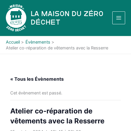
Aller
au
La Maison du Zéro
contenu
Déchet
Accueil
Évènements
Atelier co-réparation de vêtements avec la Resserre
« Tous les Évènements
Cet évènement est passé.
Atelier co-réparation de
vêtements avec la Resserre