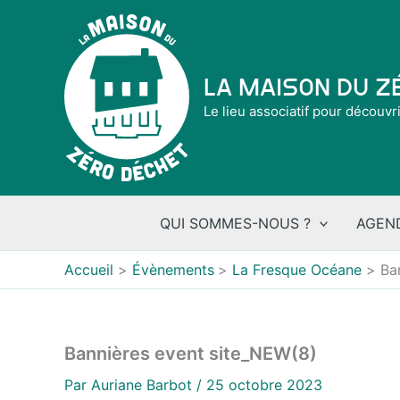
Aller
au
contenu
La Maison du 
Le lieu associatif pour découvr
QUI SOMMES-NOUS ?
AGEN
Accueil
Évènements
La Fresque Océane
Ba
Bannières event site_NEW(8)
Par
Auriane Barbot
/
25 octobre 2023