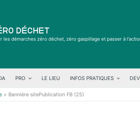
Zéro Déchet
ir les démarches zéro déchet, zéro gaspillage et passer à l’acti
DA
PRO
LE LIEU
INFOS PRATIQUES
DEV
e
Bannière sitePublication FB (25)