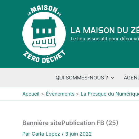
Aller
au
contenu
La Maison du 
Le lieu associatif pour découvr
QUI SOMMES-NOUS ?
AGEN
Accueil
Évènements
La Fresque du Numériqu
Bannière sitePublication FB (25)
Par
Carla Lopez
/
3 juin 2022