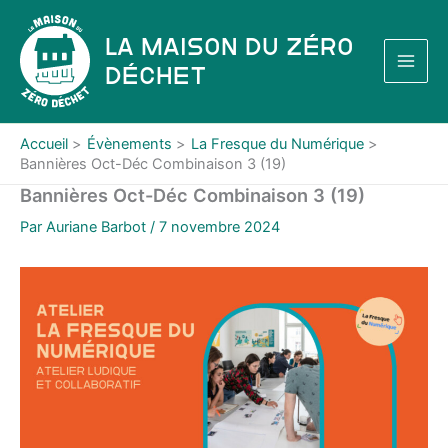
Aller
au
La Maison du Zéro
contenu
Déchet
Accueil
Évènements
La Fresque du Numérique
Bannières Oct-Déc Combinaison 3 (19)
Bannières Oct-Déc Combinaison 3 (19)
Par
Auriane Barbot
/
7 novembre 2024