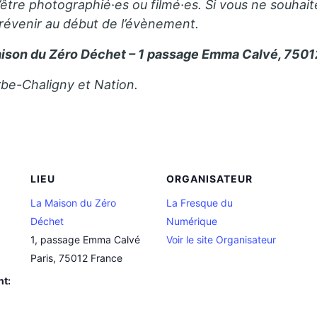
’être photographié·es ou filmé·es. Si vous ne souhait
prévenir au début de l’évènement.
ison du Zéro Déchet – 1 passage Emma Calvé, 75012
rbe-Chaligny et Nation.
LIEU
ORGANISATEUR
La Maison du Zéro
La Fresque du
Déchet
Numérique
1, passage Emma Calvé
Voir le site Organisateur
Paris
,
75012
France
nt: