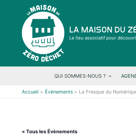
Aller
au
contenu
La Maison du 
Le lieu associatif pour découvr
QUI SOMMES-NOUS ?
AGEN
Accueil
Évènements
La Fresque du Numériqu
« Tous les Évènements