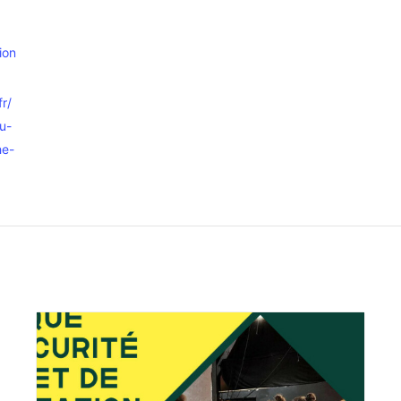
ion
fr/
du-
he-