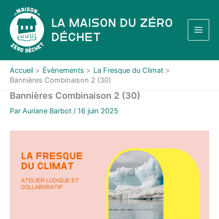
Aller
au
La Maison du Zéro
contenu
Déchet
Accueil
Évènements
La Fresque du Climat
Bannières Combinaison 2 (30)
Bannières Combinaison 2 (30)
Par
Auriane Barbot
/
16 juin 2025