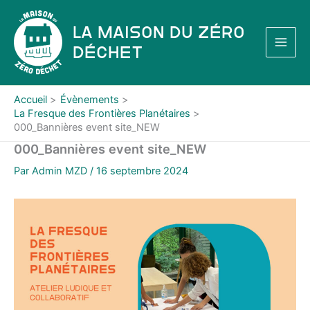
Aller
au
La Maison du Zéro
contenu
Déchet
Accueil
Évènements
La Fresque des Frontières Planétaires
000_Bannières event site_NEW
000_Bannières event site_NEW
Par
Admin MZD
/
16 septembre 2024