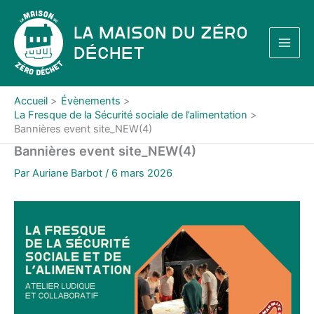
Aller
au
La Maison du Zéro
contenu
Déchet
Accueil
Évènements
La Fresque de la Sécurité sociale de l’alimentation
Bannières event site_NEW(4)
Bannières event site_NEW(4)
Par
Auriane Barbot
/
6 mars 2026