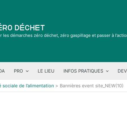
Zéro Déchet
ir les démarches zéro déchet, zéro gaspillage et passer à l’acti
DA
PRO
LE LIEU
INFOS PRATIQUES
DEV
 sociale de l’alimentation
Bannières event site_NEW(10)