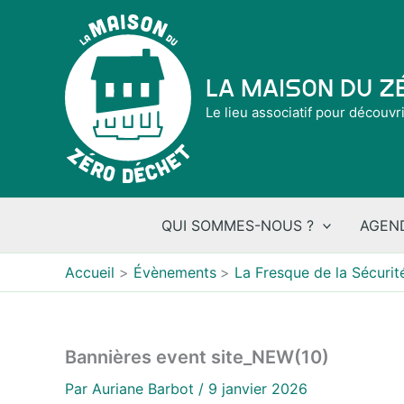
Aller
au
contenu
La Maison du 
Le lieu associatif pour découvr
QUI SOMMES-NOUS ?
AGEN
Accueil
Évènements
La Fresque de la Sécurité
Bannières event site_NEW(10)
Par
Auriane Barbot
/
9 janvier 2026