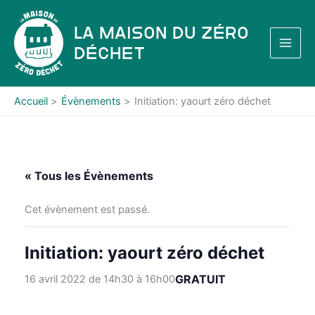
Aller
au
La Maison du Zéro
contenu
Déchet
Accueil
Évènements
Initiation: yaourt zéro déchet
« Tous les Évènements
Cet évènement est passé.
Initiation: yaourt zéro déchet
GRATUIT
16 avril 2022 de 14h30
à
16h00