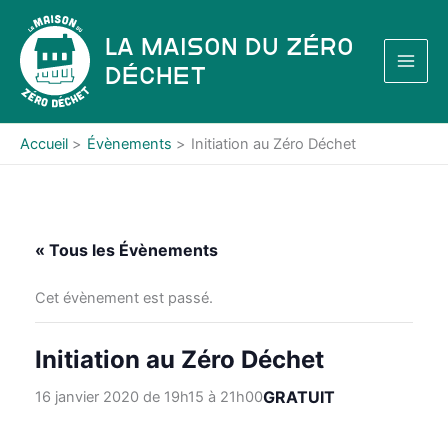
Aller
au
La Maison du Zéro
contenu
Déchet
Accueil
Évènements
Initiation au Zéro Déchet
« Tous les Évènements
Cet évènement est passé.
Initiation au Zéro Déchet
GRATUIT
16 janvier 2020 de 19h15
à
21h00