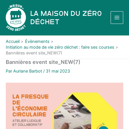
Aller
au
La Maison du Zéro
contenu
Déchet
Accueil
Évènements
Initiation au mode de vie zéro déchet : faire ses courses
Bannières event site_NEW(7)
Bannières event site_NEW(7)
Par
Auriane Barbot
/
31 mai 2023