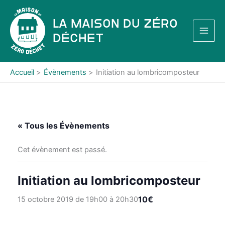
Aller
au
La Maison du Zéro
contenu
Déchet
Accueil
Évènements
Initiation au lombricomposteur
« Tous les Évènements
Cet évènement est passé.
Initiation au lombricomposteur
10€
15 octobre 2019 de 19h00
à
20h30