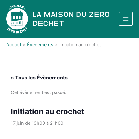
Aller
au
La Maison du Zéro
contenu
Déchet
Accueil
Évènements
Initiation au crochet
« Tous les Évènements
Cet évènement est passé.
Initiation au crochet
17 juin de 19h00
à
21h00