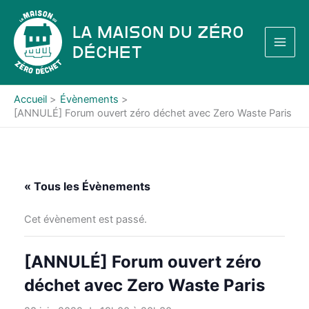
Aller
au
La Maison du Zéro
contenu
Déchet
Accueil
Évènements
[ANNULÉ] Forum ouvert zéro déchet avec Zero Waste Paris
« Tous les Évènements
Cet évènement est passé.
[ANNULÉ] Forum ouvert zéro
déchet avec Zero Waste Paris