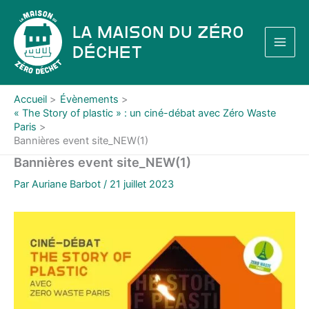
Aller
au
La Maison du Zéro
contenu
Déchet
Accueil
Évènements
« The Story of plastic » : un ciné-débat avec Zéro Waste
Paris
Bannières event site_NEW(1)
Bannières event site_NEW(1)
Par
Auriane Barbot
/
21 juillet 2023