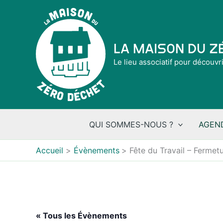
Aller
au
contenu
La Maison du 
Le lieu associatif pour découvr
QUI SOMMES-NOUS ?
AGEN
Accueil
Évènements
Fête du Travail – Fermet
« Tous les Évènements