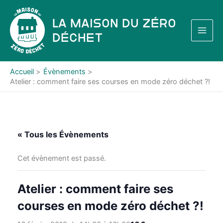
Aller
au
La Maison du Zéro
contenu
Déchet
Accueil
Évènements
Atelier : comment faire ses courses en mode zéro déchet ?!
« Tous les Évènements
Cet évènement est passé.
Atelier : comment faire ses
courses en mode zéro déchet ?!