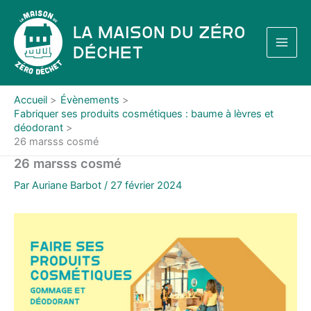
Aller
au
La Maison du Zéro
contenu
Déchet
Accueil
Évènements
Fabriquer ses produits cosmétiques : baume à lèvres et
déodorant
26 marsss cosmé
26 marsss cosmé
Par
Auriane Barbot
/
27 février 2024