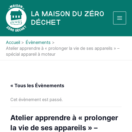
Aller
au
La Maison du Zéro
contenu
Déchet
Accueil
Évènements
Atelier apprendre à « prolonger la vie de ses appareils » –
spécial appareil à moteur
« Tous les Évènements
Cet évènement est passé.
Atelier apprendre à « prolonger
la vie de ses appareils » –