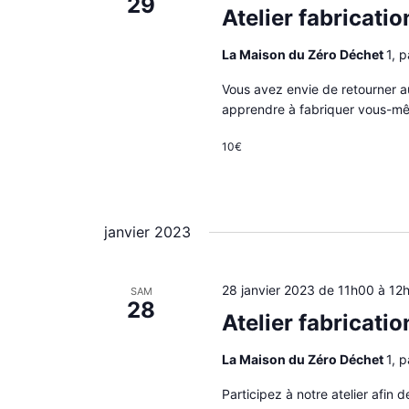
29
i
Atelier fabricati
o
n
La Maison du Zéro Déchet
1, 
n
e
Vous avez envie de retourner au
z
apprendre à fabriquer vous-m
u
n
10€
e
d
a
t
e
janvier 2023
.
28 janvier 2023 de 11h00
à
12
SAM
28
Atelier fabricati
La Maison du Zéro Déchet
1, 
Participez à notre atelier afin 