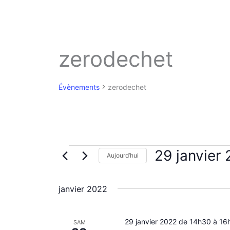
zerodechet
Évènements
zerodechet
Évènements
29 janvier
Aujourd’hui
S
é
janvier 2022
l
e
c
29 janvier 2022 de 14h30
t
à
16
SAM