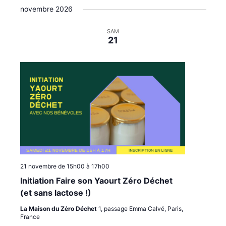
t
i
i
novembre 2026
é
e
g
g
l
a
a
e
SAM
21
c
t
t
t
i
i
i
o
o
o
n
n
n
p
d
n
e
a
e
z
r
v
u
c
u
n
o
e
e
n
s
d
a
s
É
21 novembre de 15h00
à
17h00
t
u
v
Initiation Faire son Yaourt Zéro Déchet
e
l
è
.
(et sans lactose !)
t
n
La Maison du Zéro Déchet
1, passage Emma Calvé, Paris,
a
e
France
t
m