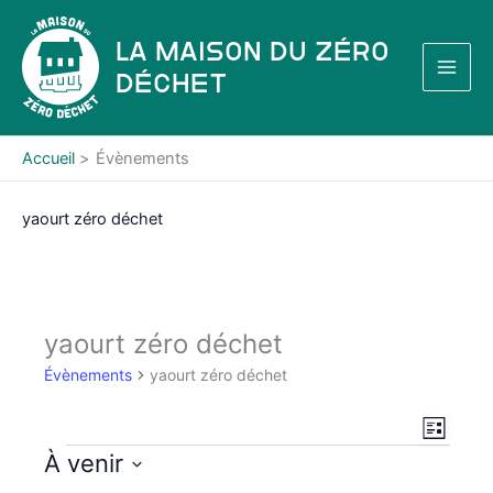
Aller
au
La Maison du Zéro
contenu
Déchet
Accueil
Évènements
yaourt zéro déchet
yaourt zéro déchet
Évènements
yaourt zéro déchet
N
N
L
a
a
i
Évènements
À venir
s
v
v
S