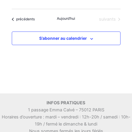
i
e
o
n
Aujourd’hui
Évènements
Évènements
suivants
n
t
précédents
s
S’abonner au calendrier
INFOS PRATIQUES
1 passage Emma Calvé – 75012 PARIS
Horaires d’ouverture : mardi – vendredi : 12h-20h / samedi : 10h-
19h / fermé le dimanche & lundi
Nous sommes fermés les jours fériés