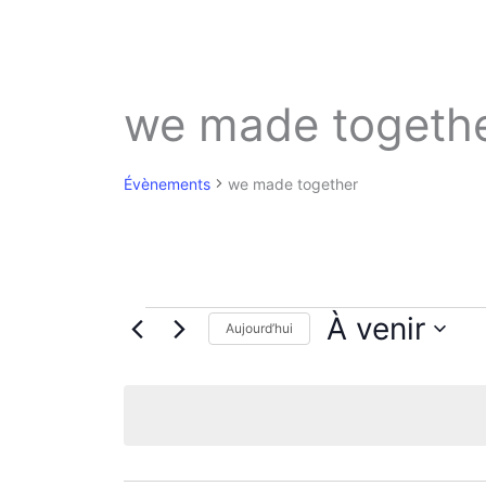
we made togeth
Évènements
we made together
Évènements
À venir
Aujourd’hui
S
é
l
e
c
t