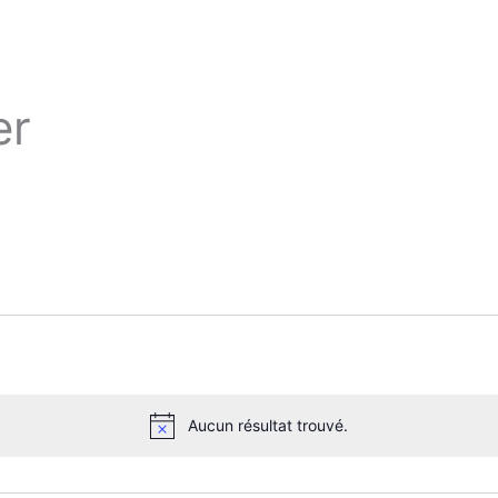
er
Aucun résultat trouvé.
N
o
t