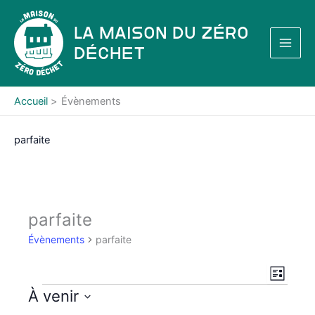
Aller
au
La Maison du Zéro
contenu
Déchet
Accueil
Évènements
parfaite
parfaite
Évènements
parfaite
N
N
L
a
a
i
Évènements
À venir
s
v
v
S