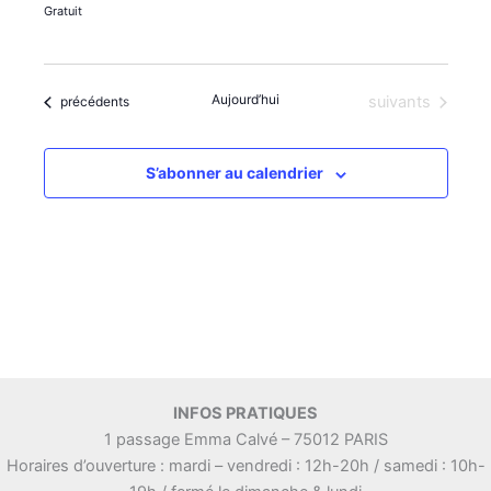
Gratuit
i
e
o
n
n
t
s
Aujourd’hui
Évènements
Évènements
suivants
précédents
S’abonner au calendrier
INFOS PRATIQUES
1 passage Emma Calvé – 75012 PARIS
Horaires d’ouverture : mardi – vendredi : 12h-20h / samedi : 10h-