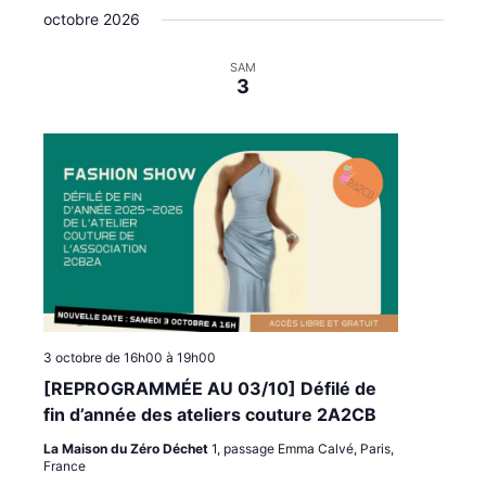
t
i
i
octobre 2026
é
e
g
g
l
a
a
e
SAM
3
c
t
t
t
i
i
i
o
o
o
n
n
n
p
d
n
e
a
e
z
r
v
u
c
u
n
o
e
e
n
s
d
a
s
É
3 octobre de 16h00
à
19h00
t
u
v
[REPROGRAMMÉE AU 03/10] Défilé de
e
l
è
.
fin d’année des ateliers couture 2A2CB
t
n
La Maison du Zéro Déchet
1, passage Emma Calvé, Paris,
a
e
France
t
m