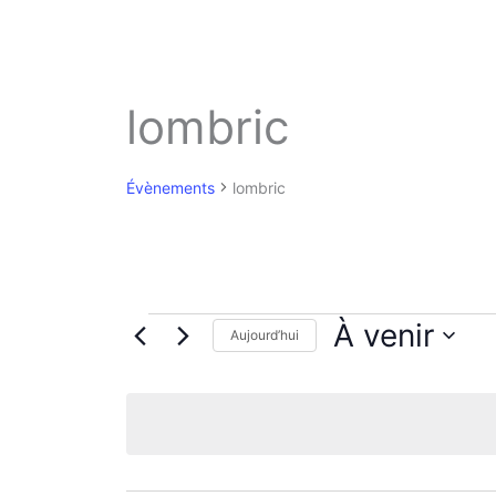
lombric
Évènements
lombric
Évènements
À venir
Aujourd’hui
S
é
l
e
c
t