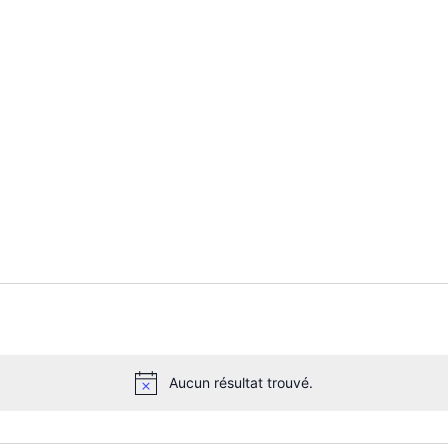
Aucun résultat trouvé.
N
o
t