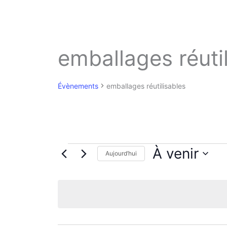
emballages réuti
Évènements
emballages réutilisables
Évènements
À venir
Aujourd’hui
S
é
l
e
c
t