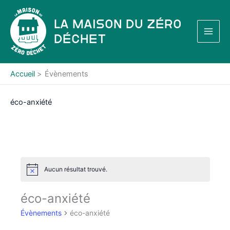
Aller
au
La Maison du Zéro
contenu
Déchet
Accueil
Évènements
éco-anxiété
Aucun résultat trouvé.
N
o
t
éco-anxiété
i
c
Évènements
éco-anxiété
e