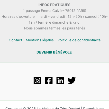
.
INFOS PRATIQUES
t
n
1 passage Emma Calvé – 75012 PARIS
a
e
Horaires d’ouverture : mardi – vendredi : 12h-20h / samedi : 10h-
t
m
19h / fermé le dimanche & lundi
i
e
Nous sommes fermés les jours fériés
o
n
n
t
s
Contact
–
Mentions légales
–
Politique de confidentialité
DEVENIR BÉNÉVOLE
Copyright © 2026 La Maison du Zéro Déchet | Propulsé par