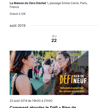
La Maison du Zéro Déchet
1, passage Emma Calvé, Paris,
i
e
France
o
n
Gratuit à 10€
n
t
s
août 2019
JEU
22
22 août 2019 de 19h30
à
21h00
Comment aborder le Défi « Rien de