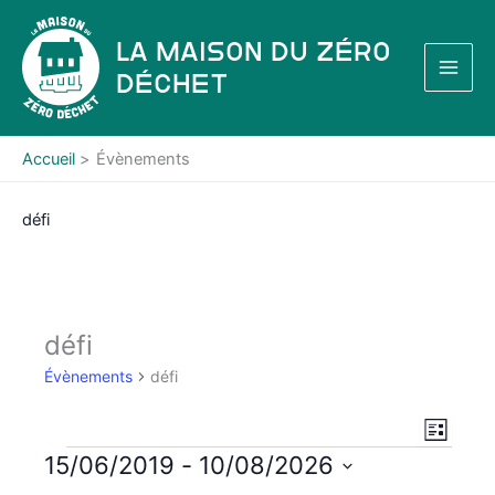
Aller
au
La Maison du Zéro
contenu
Déchet
Accueil
Évènements
défi
défi
Évènements
défi
N
N
L
a
a
i
Évènements
15/06/2019
 - 
10/08/2026
s
v
v
S