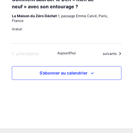
neuf » avec son entourage ?
La Maison du Zéro Déchet
1, passage Emma Calvé, Paris,
France
Gratuit
Évènements
Aujourd’hui
précédents
Évènements
suivants
S’abonner au calendrier