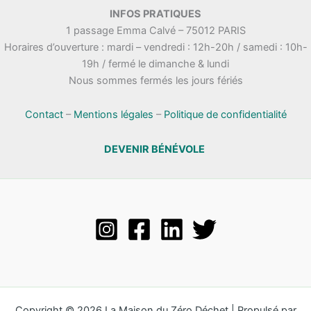
.
INFOS PRATIQUES
t
n
1 passage Emma Calvé – 75012 PARIS
a
e
Horaires d’ouverture : mardi – vendredi : 12h-20h / samedi : 10h-
t
m
19h / fermé le dimanche & lundi
i
e
Nous sommes fermés les jours fériés
o
n
n
t
s
Contact
–
Mentions légales
–
Politique de confidentialité
DEVENIR BÉNÉVOLE
Copyright © 2026 La Maison du Zéro Déchet | Propulsé par