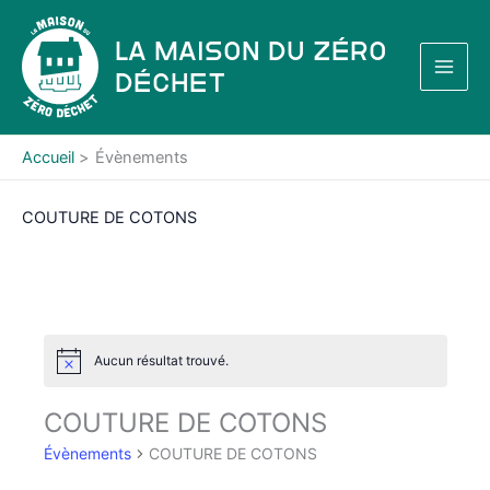
Aller
au
La Maison du Zéro
contenu
Déchet
Accueil
Évènements
COUTURE DE COTONS
Aucun résultat trouvé.
N
o
t
COUTURE DE COTONS
i
c
Évènements
COUTURE DE COTONS
e