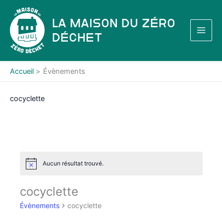
Aller
au
La Maison du Zéro
contenu
Déchet
Accueil
Évènements
cocyclette
Aucun résultat trouvé.
N
o
t
cocyclette
i
c
Évènements
cocyclette
e