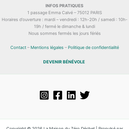
.
INFOS PRATIQUES
t
n
1 passage Emma Calvé – 75012 PARIS
a
e
Horaires d’ouverture : mardi – vendredi : 12h-20h / samedi : 10h-
t
m
19h / fermé le dimanche & lundi
i
e
Nous sommes fermés les jours fériés
o
n
n
t
s
Contact
–
Mentions légales
–
Politique de confidentialité
DEVENIR BÉNÉVOLE
Copyright © 2026 La Maison du Zéro Déchet | Propulsé par