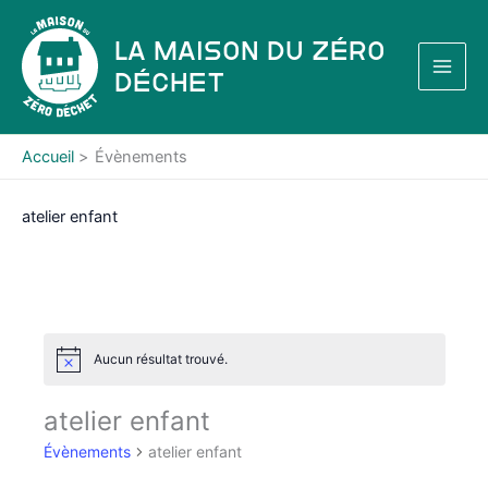
Aller
au
La Maison du Zéro
contenu
Déchet
Accueil
Évènements
atelier enfant
Aucun résultat trouvé.
N
o
t
atelier enfant
i
c
Évènements
atelier enfant
e