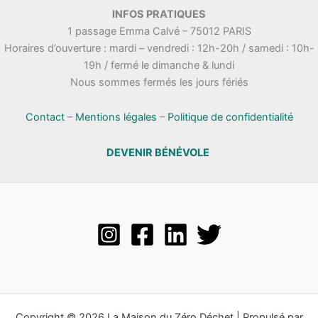
.
INFOS PRATIQUES
t
n
1 passage Emma Calvé – 75012 PARIS
a
e
Horaires d’ouverture : mardi – vendredi : 12h-20h / samedi : 10h-
t
m
19h / fermé le dimanche & lundi
i
e
Nous sommes fermés les jours fériés
o
n
n
t
s
Contact
–
Mentions légales
–
Politique de confidentialité
DEVENIR BÉNÉVOLE
Copyright © 2026 La Maison du Zéro Déchet | Propulsé par