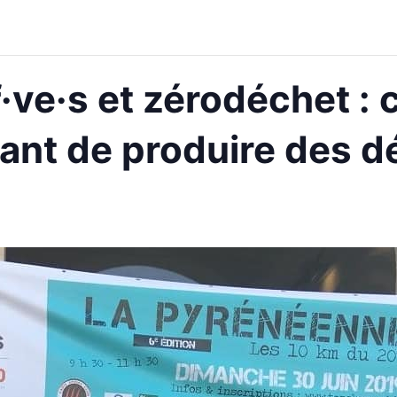
f·ve·s et zérodéchet :
tant de produire des d