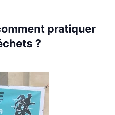
 comment pratiquer
échets ?