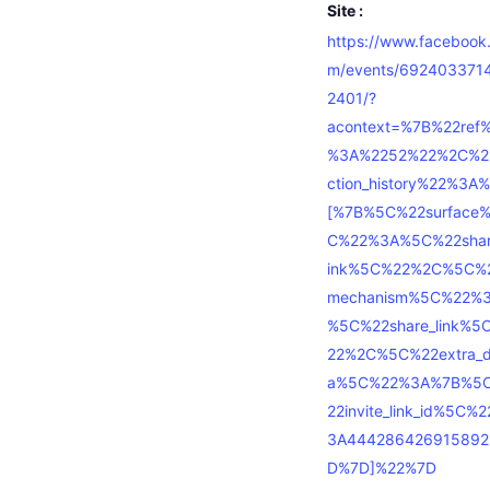
Site :
https://www.facebook
m/events/692403371
2401/?
acontext=%7B%22ref
%3A%2252%22%2C%2
ction_history%22%3A
[%7B%5C%22surface
C%22%3A%5C%22shar
ink%5C%22%2C%5C%
mechanism%5C%22%
%5C%22share_link%5
22%2C%5C%22extra_d
a%5C%22%3A%7B%5
22invite_link_id%5C%
3A44428642691589
D%7D]%22%7D