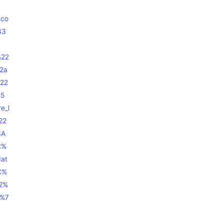
.co
43
%22
2a
%22
%5
e_l
22
3A
C%
at
C%
22%
2%7