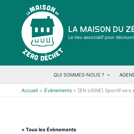
Aller
au
contenu
La Maison du 
Le lieu associatif pour découvr
QUI SOMMES-NOUS ?
AGEN
Accueil
Évènements
[EN LIGNE] Sportif·ve·s 
« Tous les Évènements