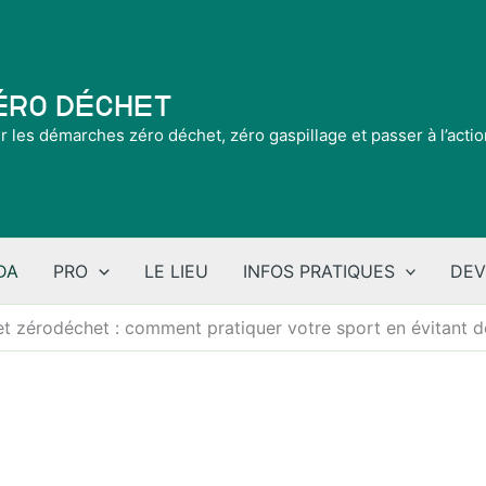
Zéro Déchet
ir les démarches zéro déchet, zéro gaspillage et passer à l’acti
DA
PRO
LE LIEU
INFOS PRATIQUES
DEV
et zérodéchet : comment pratiquer votre sport en évitant 