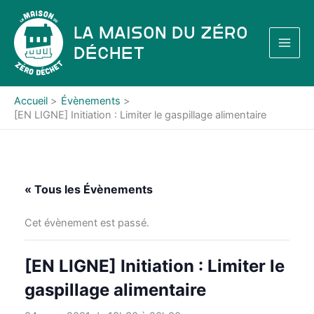
Aller
au
La Maison du Zéro
contenu
Déchet
Accueil
Évènements
[EN LIGNE] Initiation : Limiter le gaspillage alimentaire
« Tous les Évènements
Cet évènement est passé.
[EN LIGNE] Initiation : Limiter le
gaspillage alimentaire