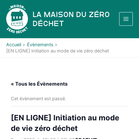
Aller
au
La Maison du Zéro
contenu
Déchet
Accueil
Évènements
[EN LIGNE] Initiation au mode de vie zéro déchet
« Tous les Évènements
Cet évènement est passé.
[EN LIGNE] Initiation au mode
de vie zéro déchet