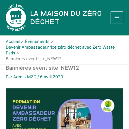
Aller
au
La Maison du Zéro
contenu
Déchet
Accueil
Évènements
Devenir Ambassadeur.rice zéro déchet avec Zero Waste
Paris
Bannières event site_NEW12
Bannières event site_NEW12
Par
Admin MZD
/
6 avril 2023