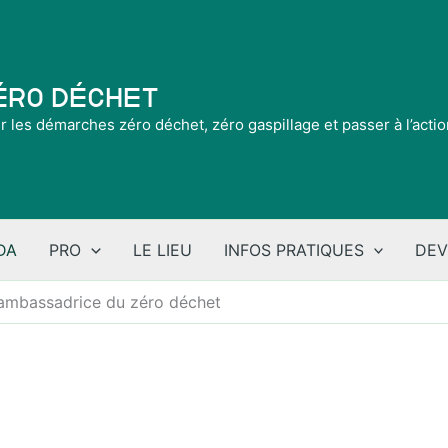
Zéro Déchet
ir les démarches zéro déchet, zéro gaspillage et passer à l’acti
DA
PRO
LE LIEU
INFOS PRATIQUES
DEV
ambassadrice du zéro déchet