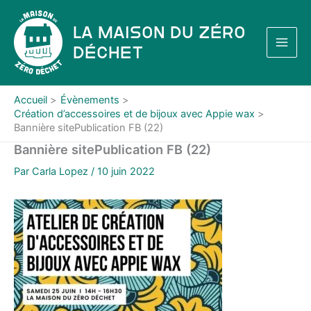
Aller
au
La Maison du Zéro
contenu
Déchet
Accueil
Évènements
Création d’accessoires et de bijoux avec Appie wax
Bannière sitePublication FB (22)
Bannière sitePublication FB (22)
Par
Carla Lopez
/
10 juin 2022