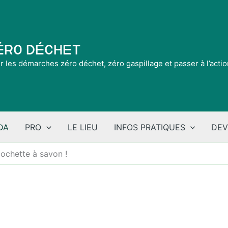
Zéro Déchet
ir les démarches zéro déchet, zéro gaspillage et passer à l’acti
DA
PRO
LE LIEU
INFOS PRATIQUES
DEV
ochette à savon !