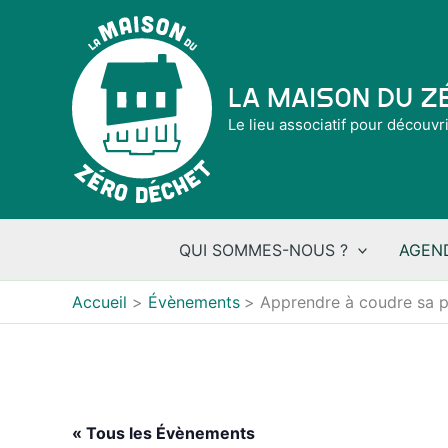
Aller
au
contenu
La Maison du 
Le lieu associatif pour découvr
QUI SOMMES-NOUS ?
AGEN
Accueil
Évènements
Apprendre à coudre sa p
« Tous les Évènements